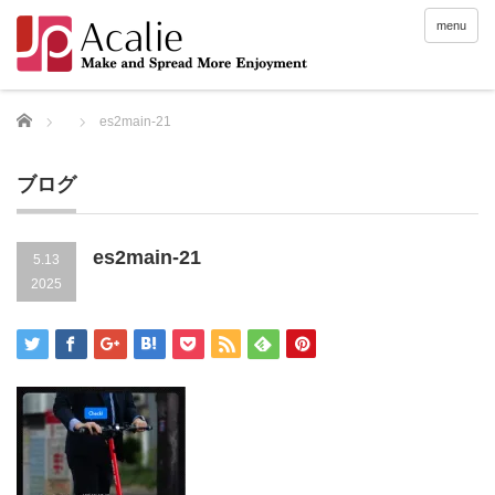
menu
Home
es2main-21
ブログ
es2main-21
5.13
2025