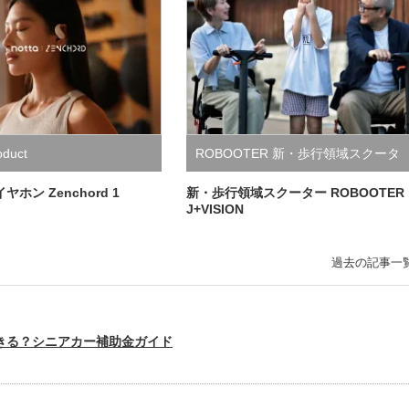
oduct
ROBOOTER 新・歩行領域スクータ
ー
イヤホン Zenchord 1
新・歩行領域スクーター ROBOOTER
J+VISION
過去の記事一
きる？シニアカー補助金ガイド