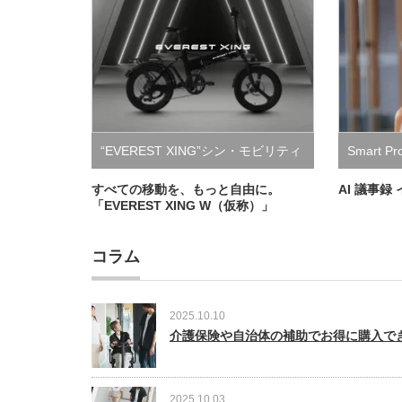
“EVEREST XING”シン・モビリティ
Smart Pr
ブランド
すべての移動を、もっと自由に。
AI 議事録 
「EVEREST XING W（仮称）」
コラム
2025.10.10
介護保険や自治体の補助でお得に購入で
2025.10.03