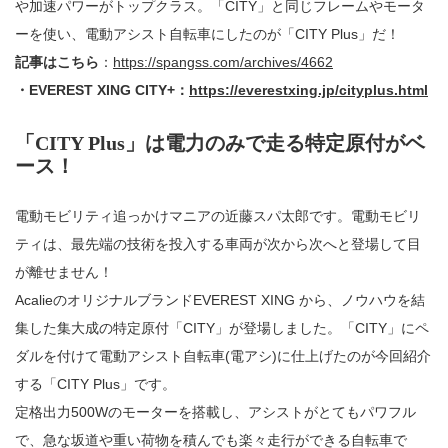
や加速パワーがトップクラス。「CITY」と同じフレームやモータ
ーを使い、電動アシスト自転車にしたのが「CITY Plus」だ！
記事はこちら
：
https://spangss.com/archives/4662
・EVEREST XING CITY+：
https://everestxing.jp/cityplus.html
「CITY Plus」は電力のみで走る特定原付がベ
ース！
電動モビリティ追っかけマニアの近藤スパ太郎です。電動モビリ
ティは、最先端の技術を投入する車両が次から次へと登場して目
が離せません！
AcalieのオリジナルブランドEVEREST XING から、ノウハウを結
集した集大成の特定原付「CITY」が登場しました。「CITY」にペ
ダルを付けて電動アシスト自転車(電アシ)に仕上げたのが今回紹介
する「CITY Plus」です。
定格出力500Wのモーターを搭載し、アシストがとてもパワフル
で、急な坂道や重い荷物を積んでも楽々走行ができる自転車で