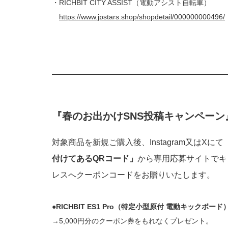
・RICHBIT CITY ASSIST（電動アシスト自転車）
https://www.jpstars.shop/shopdetail/000000000496/
『春のお出かけSNS投稿キャンペーン
対象商品を新規ご購入後、Instagram又はXに
付けてあるQRコード」
から専用応募サイトでキ
レスへクーポンコードをお贈りいたします。
●RICHBIT ES1 Pro（特定小型原付 電動キックボード
→5,000円分のクーポン券をもれなくプレゼント。