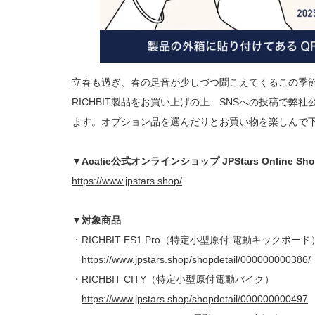
立春も過ぎ、春の足音が少しづつ聞こえてくるこの季節
RICHBIT製品をお買い上げの上、SNSへの投稿で
ます。オプション品を選んだりとお買い物を楽しんで
▼Acalie公式オンラインショップ JPStars Online Sho
https://www.jpstars.shop/
▼対象商品
・RICHBIT ES1 Pro（特定小型原付 電動キックボード
https://www.jpstars.shop/shopdetail/000000000386/
・RICHBIT CITY（特定小型原付電動バイク）
https://www.jpstars.shop/shopdetail/000000000497