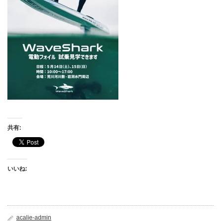
共有:
いいね:
acalie-admin