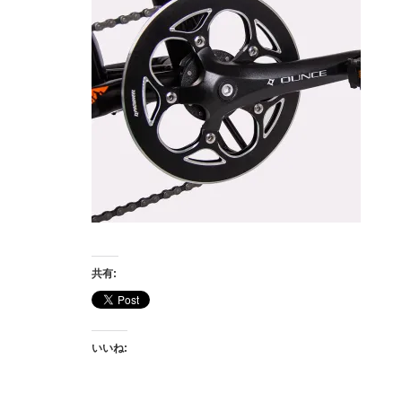
共有:
いいね: