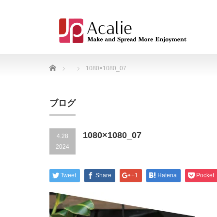
Home
1080×1080_07
ブログ
1080×1080_07
4.28
2024
Tweet
Share
+1
Hatena
Pocket