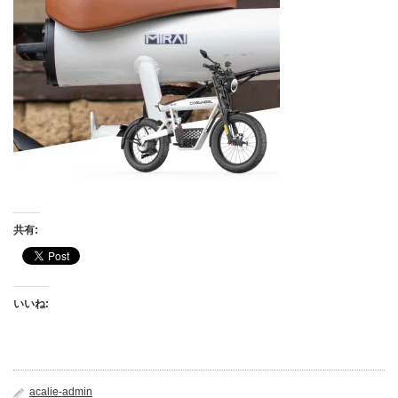
共有:
いいね:
acalie-admin