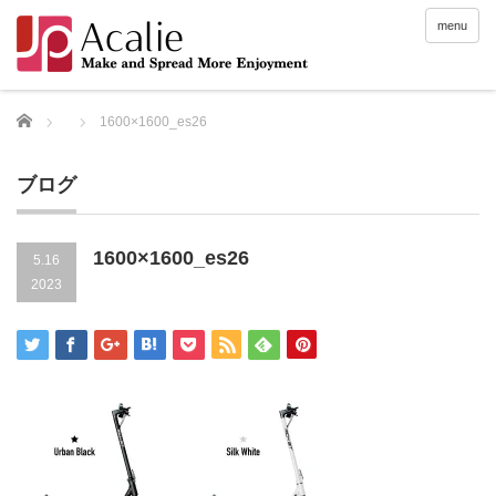
menu
Home
1600×1600_es26
ブログ
1600×1600_es26
5.16
2023