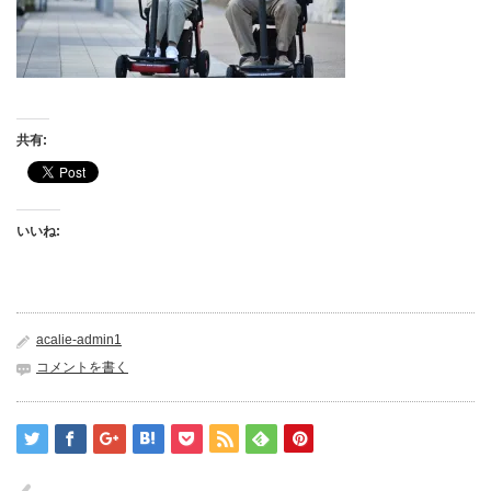
共有:
いいね:
acalie-admin1
コメントを書く