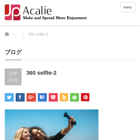
menu
Home
360 selfie-2
ブログ
360 selfie-2
3.16
2018