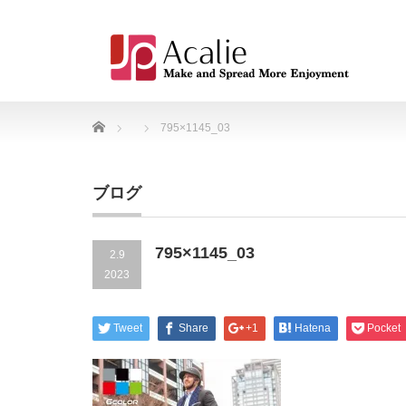
Home
795×1145_03
ブログ
795×1145_03
2.9
2023
Tweet
Share
+1
Hatena
Pocket