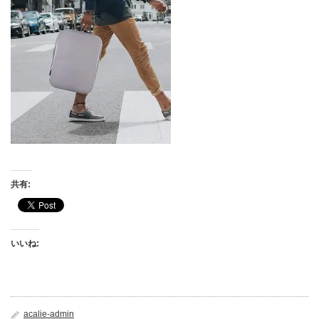
共有:
いいね:
acalie-admin