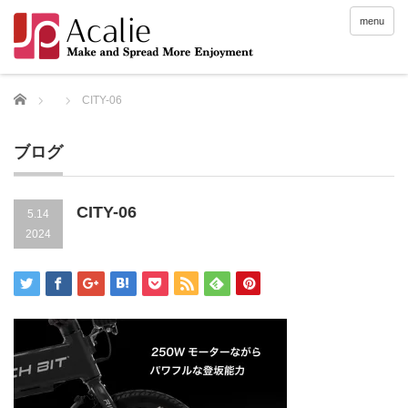
menu
Home
CITY-06
ブログ
CITY-06
5.14
2024