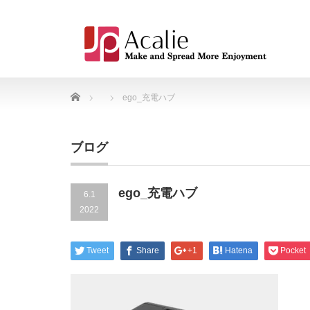
Home
ego_充電ハブ
ブログ
ego_充電ハブ
6.1
2022
Tweet
Share
+1
Hatena
Pocket