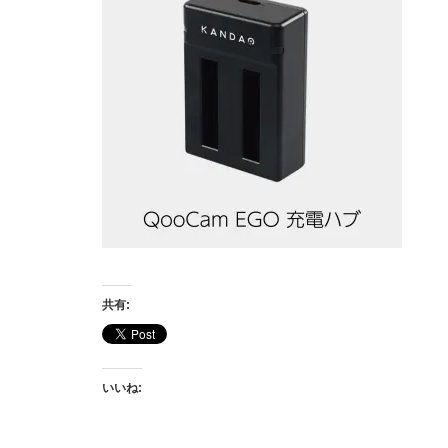
共有:
いいね: