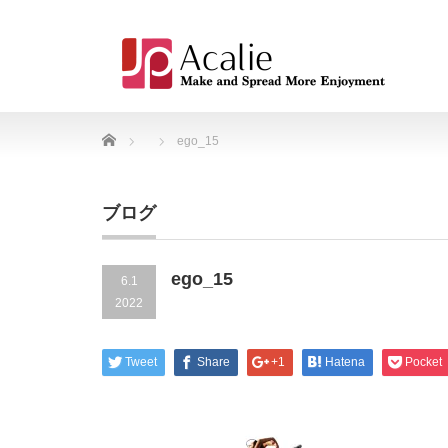
Home
ego_15
ブログ
ego_15
6.1
2022
Tweet
Share
+1
Hatena
Pocket