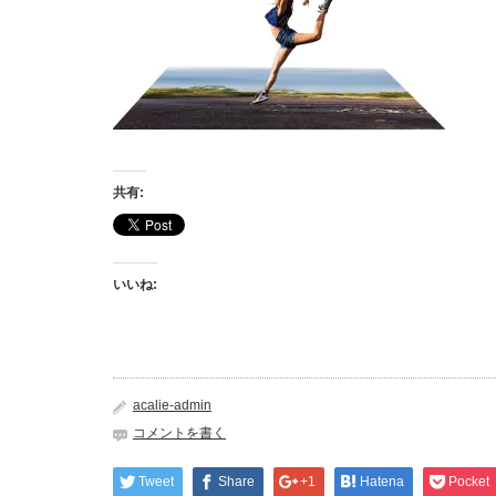
共有:
いいね:
acalie-admin
コメントを書く
Tweet
Share
+1
Hatena
Pocket