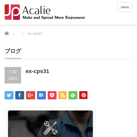
menu
Home
ex-cps31
ブログ
ex-cps31
7.30
2025