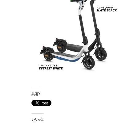
共有:
いいね: