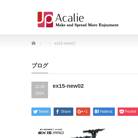
Home
ex15-new02
ブログ
ex15-new02
12.30
2024
Tweet
Share
+1
Hatena
Pocket