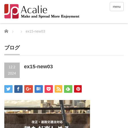
menu
Home
ex15-new03
ブログ
ex15-new03
12.2
2024