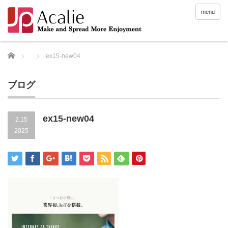
menu
Home
ex15-new04
ブログ
ex15-new04
2.15
2025