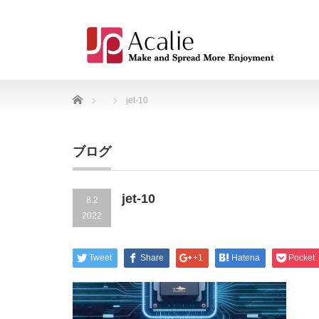
Home
jet-10
ブログ
jet-10
8.2
2022
Tweet
Share
+1
Hatena
Pocket