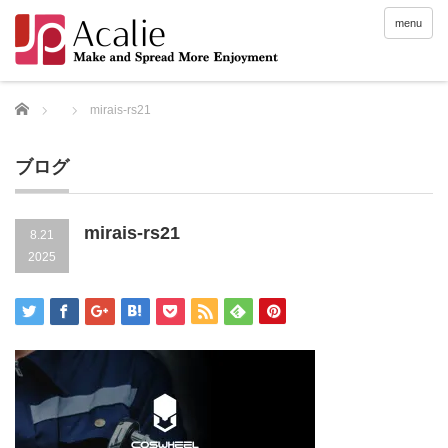
menu
Home
mirais-rs21
ブログ
mirais-rs21
8.21
2025