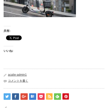
共有:
いいね:
acalie-admin1
コメントを書く