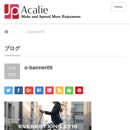
menu
Home
o-banner05
ブログ
o-banner05
5.28
2026