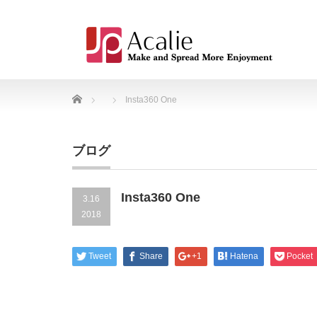
Home
Insta360 One
ブログ
Insta360 One
3.16
2018
Tweet
Share
+1
Hatena
Pocket