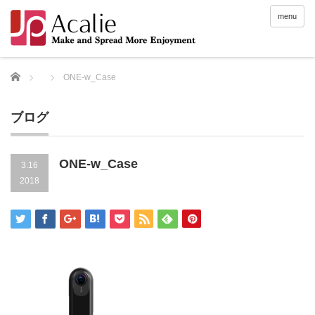
menu
Home
ONE-w_Case
ブログ
ONE-w_Case
3.16
2018