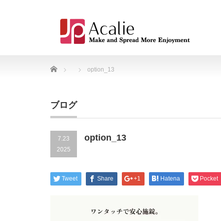
Home
option_13
ブログ
option_13
7.23
2025
Tweet
Share
+1
Hatena
Pocket