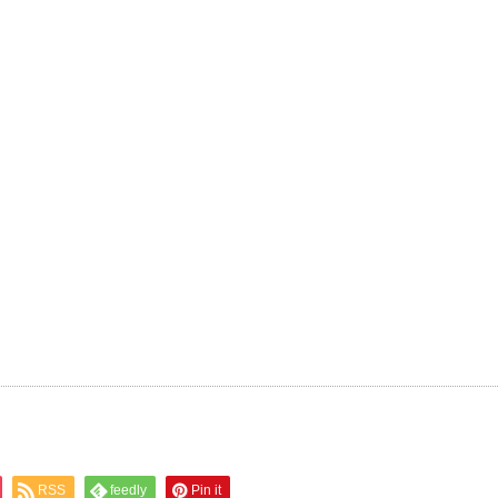
RSS
feedly
Pin it