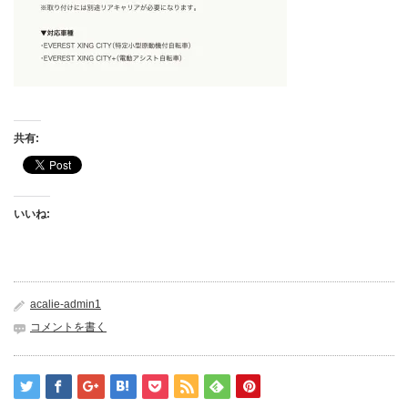
共有:
いいね:
acalie-admin1
コメントを書く