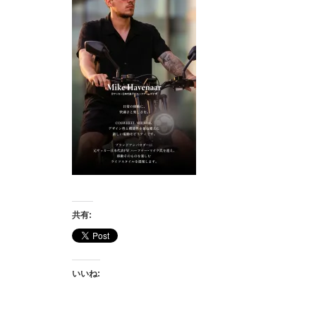
共有:
いいね: