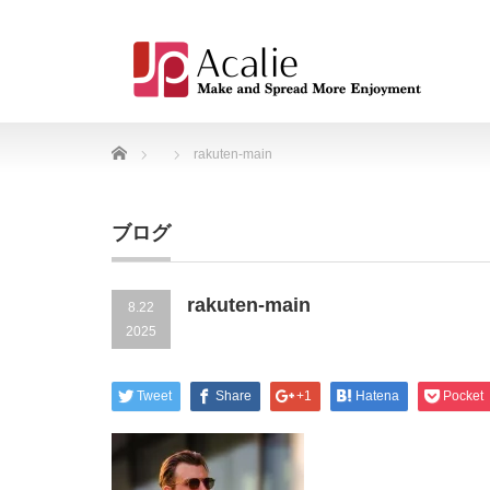
Home
rakuten-main
ブログ
rakuten-main
8.22
2025
Tweet
Share
+1
Hatena
Pocket