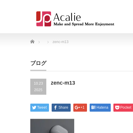
Home
zenc-m13
ブログ
zenc-m13
10.23
2025
Tweet
Share
+1
Hatena
Pocket