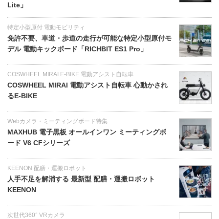
Lite」
特定小型原付 電動モビリティ
免許不要、車道・歩道の走行が可能な特定小型原付モ
デル 電動キックボード「RICHBIT ES1 Pro」
COSWHEEL MIRAI E-BIKE 電動アシスト自転車
COSWHEEL MIRAI 電動アシスト自転車 心動かされ
るE-BIKE
Webカメラ・ミーティングボード特集
MAXHUB 電子黒板 オールインワン ミーティングボ
ード V6 CFシリーズ
KEENON 配膳・運搬ロボット
人手不足を解消する 最新型 配膳・運搬ロボット
KEENON
次世代360° VRカメラ