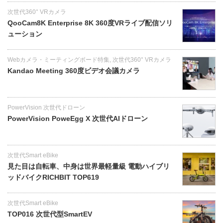
次世代360° VRカメラ
QooCam8K Enterprise 8K 360度VRライブ配信ソリ
ューション
Webカメラ・ミーティングボード特集
,
次世代360° VRカメラ
Kandao Meeting 360度ビデオ会議カメラ
PowerVision 次世代ドローン
PowerVision PoweEgg X 次世代AIドローン
次世代Smart eBike
見た目は自転車、中身は世界最軽量級 電動ハイブリ
ッドバイクRICHBIT TOP619
次世代Smart eBike
TOP016 次世代型SmartEV