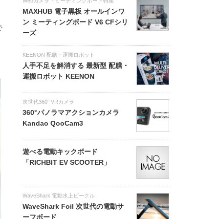
Webカメラ・ミーティングボード特集
MAXHUB 電子黒板 オールインワ
ン ミーティングボード V6 CFシリ
で
ーズ
KEENON 配膳・運搬ロボット
人手不足を解消する 最新型 配膳・
運搬ロボット KEENON
次世代360° VRカメラ
360°パノラマアクションカメラ
Kandao QooCam3
遊べる電動キックボード
「RICHBIT EV SCOOTER」
WaveShark 電動水上ビークル
WaveShark Foil 次世代の電動サ
ーフボード