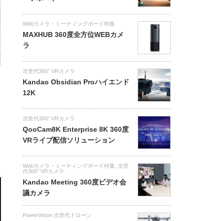
Webカメラ・ミーティングボード特集
MAXHUB 360度全方位WEBカメ
ラ
次世代360° VRカメラ
Kandao Obsidian Proハイエンド
12K
次世代360° VRカメラ
QooCam8K Enterprise 8K 360度
VRライブ配信ソリューション
Webカメラ・ミーティングボード特集
,
次世
代360° VRカメラ
Kandao Meeting 360度ビデオ会
議カメラ
PowerVision 次世代ドローン