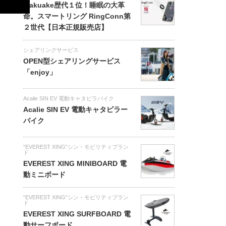
Makuake歴代１位！睡眠の大革
命。スマートリング RingConn第
２世代【日本正規販売店】
シェアリングサービス
OPEN型シェアリングサービス
「enjoy」
Acalie SIN EV 電動キャタピラバイク
Acalie SIN EV 電動キャタピラー
バイク
“EVEREST XING”シン・モビリティブラン
ド
EVEREST XING MINIBOARD 電
動ミニボード
“EVEREST XING”シン・モビリティブラン
ド
EVEREST XING SURFBOARD 電
動サーフボード