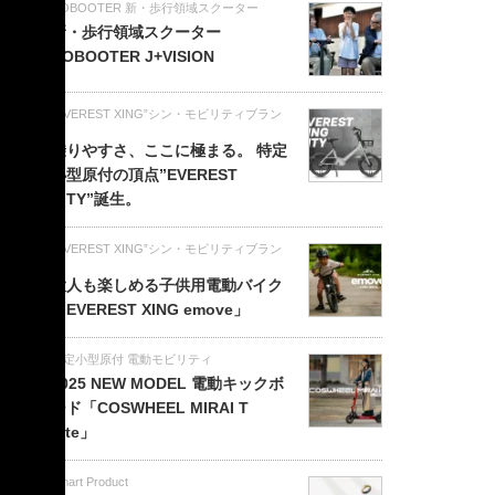
ROBOOTER 新・歩行領域スクーター
新・歩行領域スクーター
ROBOOTER J+VISION
“EVEREST XING”シン・モビリティブラン
ド
乗りやすさ、ここに極まる。 特定
小型原付の頂点”EVEREST
CITY”誕生。
“EVEREST XING”シン・モビリティブラン
ド
大人も楽しめる子供用電動バイク
「EVEREST XING emove」
特定小型原付 電動モビリティ
2025 NEW MODEL 電動キックボ
ード「COSWHEEL MIRAI T
Lite」
Smart Product